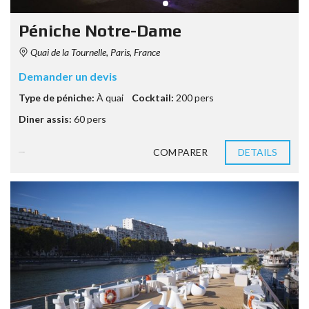
Péniche Notre-Dame
Quai de la Tournelle, Paris, France
Demander un devis
Type de péniche:
À quai
Cocktail:
200 pers
Diner assis:
60 pers
COMPARER
DETAILS
3 années ago