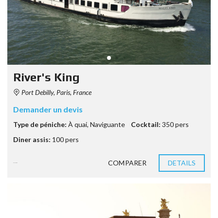
River's King
Port Debilly, Paris, France
Demander un devis
Type de péniche:
À quai
,
Naviguante
Cocktail:
350 pers
Diner assis:
100 pers
COMPARER
DETAILS
8 années ago