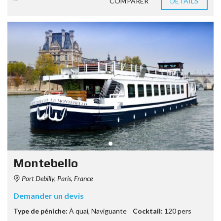
COMPARER
DETAILS
9 années ago
Montebello
Port Debilly, Paris, France
Demander un devis
Type de péniche:
À quai
,
Naviguante
Cocktail:
120 pers