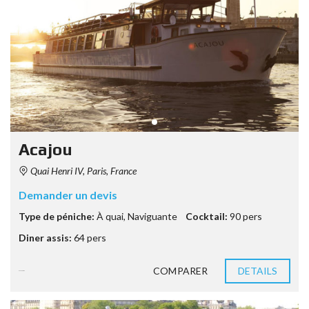
Acajou
Quai Henri IV, Paris, France
Demander un devis
Type de péniche:
À quai
,
Naviguante
Cocktail:
90 pers
Diner assis:
64 pers
COMPARER
DETAILS
8 années ago