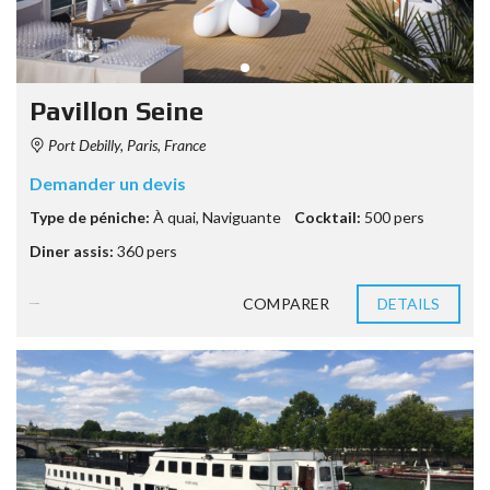
Pavillon Seine
Port Debilly, Paris, France
Demander un devis
Type de péniche:
À quai
,
Naviguante
Cocktail:
500 pers
Diner assis:
360 pers
COMPARER
DETAILS
8 années ago