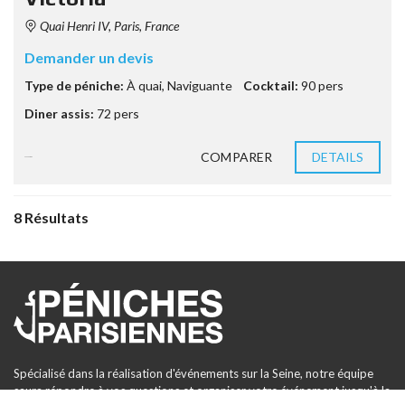
Quai Henri IV, Paris, France
Demander un devis
Type de péniche:
À quai
,
Naviguante
Cocktail:
90 pers
Diner assis:
72 pers
COMPARER
DETAILS
9 années ago
8 Résultats
Spécialisé dans la réalisation d'événements sur la Seine, notre équipe
saura répondre à vos questions et organiser votre événement jusqu'à la