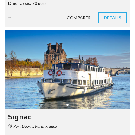
Diner assis:
70 pers
COMPARER
DETAILS
9 années ago
Signac
Port Debilly, Paris, France