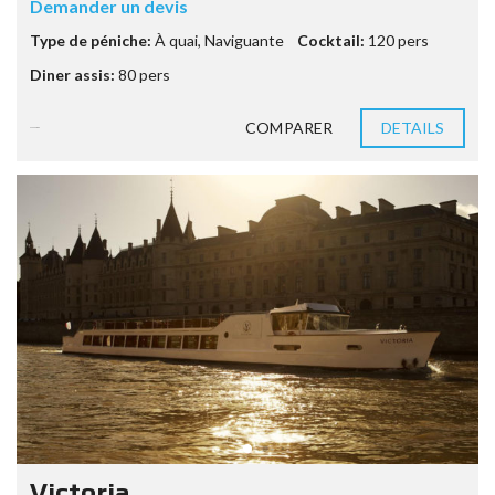
Demander un devis
Type de péniche:
À quai
,
Naviguante
Cocktail:
120 pers
Diner assis:
80 pers
COMPARER
DETAILS
9 années ago
Victoria