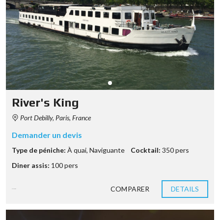
River's King
Port Debilly, Paris, France
Demander un devis
Type de péniche:
À quai
,
Naviguante
Cocktail:
350 pers
Diner assis:
100 pers
COMPARER
DETAILS
8 années ago