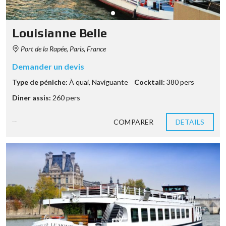
Louisianne Belle
Port de la Rapée, Paris, France
Demander un devis
Type de péniche:
À quai
,
Naviguante
Cocktail:
380 pers
Diner assis:
260 pers
COMPARER
DETAILS
9 années ago