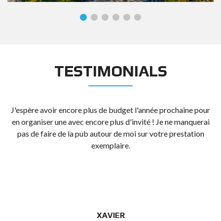
TESTIMONIALS
année prochaine pour
Je souhaite féliciter l’équipe pour le super
té ! Je ne manquerai
long de ce projet. Nous avons eu le support 
ur votre prestation
nécessaires des premières discussions com
la fin de la réalisation de la soirée. V
géré de main de maître et cela a été for
seulement par nous mais aussi par tous les p
sont sortis ravis et en se demandant « à qua
Bravo !
EDSON