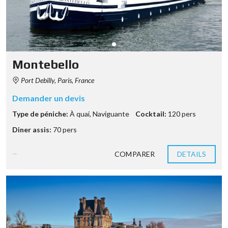
Montebello
Port Debilly, Paris, France
Demander un devis
Type de péniche:
À quai
,
Naviguante
Cocktail:
120 pers
Diner assis:
70 pers
COMPARER
DETAILS
9 années ago