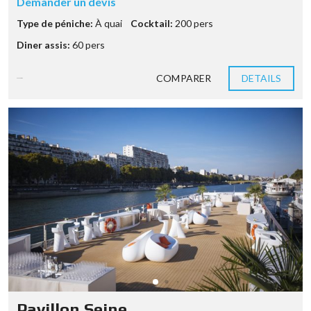
Demander un devis
Type de péniche:
À quai
Cocktail:
200 pers
Diner assis:
60 pers
COMPARER
DETAILS
3 années ago
Pavillon Seine