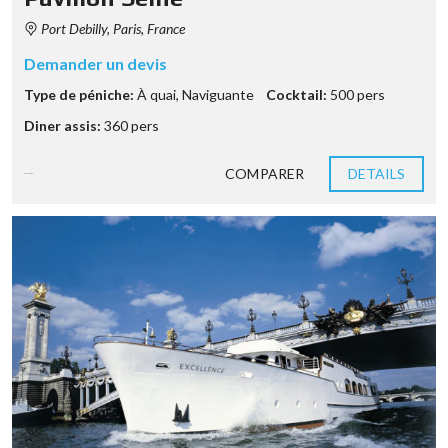
Port Debilly, Paris, France
Demander un devis
Type de péniche:
À quai
,
Naviguante
Cocktail:
500 pers
Diner assis:
360 pers
COMPARER
DETAILS
8 années ago