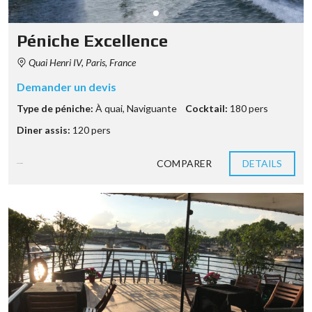
Péniche Excellence
Quai Henri IV, Paris, France
Demander un devis
Type de péniche:
À quai
,
Naviguante
Cocktail:
180 pers
Diner assis:
120 pers
COMPARER
DETAILS
8 années ago