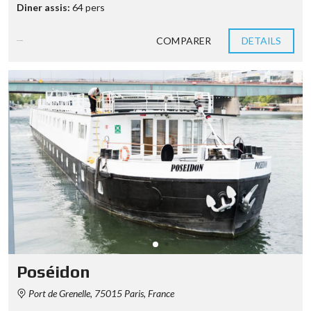
Diner assis:
64 pers
COMPARER
DETAILS
8 années ago
Poséidon
Port de Grenelle, 75015 Paris, France