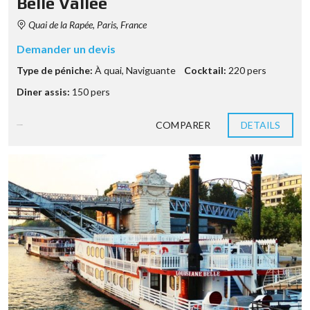
Belle Vallée
Quai de la Rapée, Paris, France
Demander un devis
Type de péniche:
À quai
,
Naviguante
Cocktail:
220 pers
Diner assis:
150 pers
COMPARER
DETAILS
9 années ago