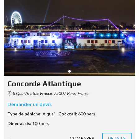
Concorde Atlantique
8 Quai Anatole France, 75007 Paris, France
Demander un devis
Type de péniche:
À quai
Cocktail:
600 pers
Diner assis:
100 pers
COMPARER
DETAILS
8 années ago