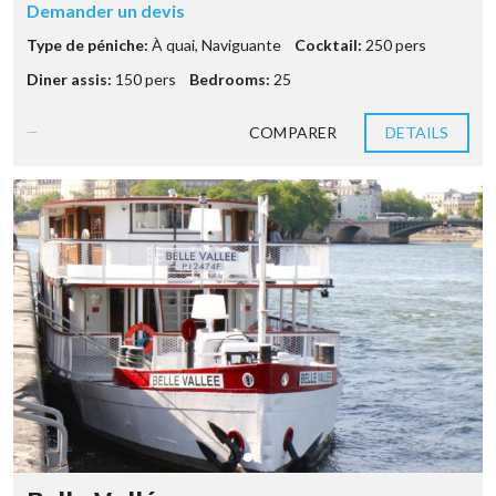
Demander un devis
Type de péniche:
À quai
,
Naviguante
Cocktail:
250 pers
Diner assis:
150 pers
Bedrooms:
25
COMPARER
DETAILS
9 années ago