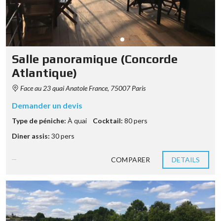
Salle panoramique (Concorde
Atlantique)
Face au 23 quai Anatole France, 75007 Paris
Demander un devis
Type de péniche:
À quai
Cocktail:
80 pers
Diner assis:
30 pers
COMPARER
DETAILS
8 années ago