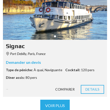
Signac
Port Debilly, Paris, France
Demander un devis
Type de péniche:
À quai
,
Naviguante
Cocktail:
120 pers
Diner assis:
80 pers
COMPARER
DETAILS
9 années ago
VOIR PLUS